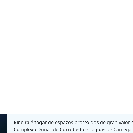
SMO CULTURAL
CAMIÑO DE SANTIAGO
GASTRONOMÍA
PLANEAR 
Ribeira, o municipio máis occidental da península
para os amantes da natureza, da historia e da cult
enclave galego ofrece unha combinación perfecta 
arqueolóxico e unha vibrante tradición mariñeira.
Ribeira é fogar de espazos protexidos de gran valor
Complexo Dunar de Corrubedo e Lagoas de Carregal 