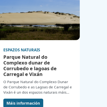
desenvolvemento da industria
pesqueira desde o século XV, cando
comezou a súa actividade económica,
que transformou o territorio e deu lugar
á configuración urbana de Ribeira.
ESPAZOS NATURAIS
Parque Natural do
Complexo dunar de
Corrubedo e lagoas de
Carregal e Vixán
O Parque Natural do Complexo Dunar
de Corrubedo e as Lagoas de Carregal e
Vixán é un dos espazos naturais máis
emblemáticos de Galicia, declarado
Parque Natural en 1992 polo seu
Máis información