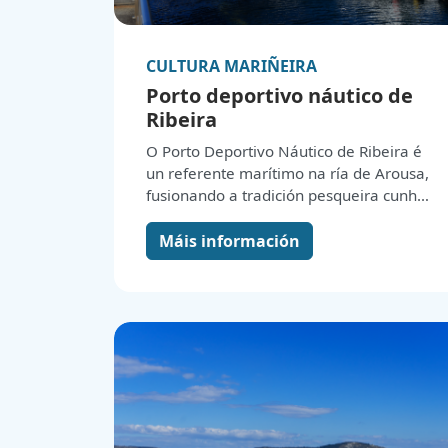
CULTURA MARIÑEIRA
Porto deportivo náutico de
Ribeira
O Porto Deportivo Náutico de Ribeira é
un referente marítimo na ría de Arousa,
fusionando a tradición pesqueira cunha
contorna moderna e ben equipado para
navegantes e amantes da náutica.
Máis información
Situado nunha posición estratéxica
dentro do núcleo urbano de Ribeira,
este porto ofrece instalacións de
primeira calidade e un ambiente
acolledor, converténdose nun punto de
encontro ideal para quen desexa gozar
do mar e as múltiples actividades
náuticas que Galicia ten para ofrecer.