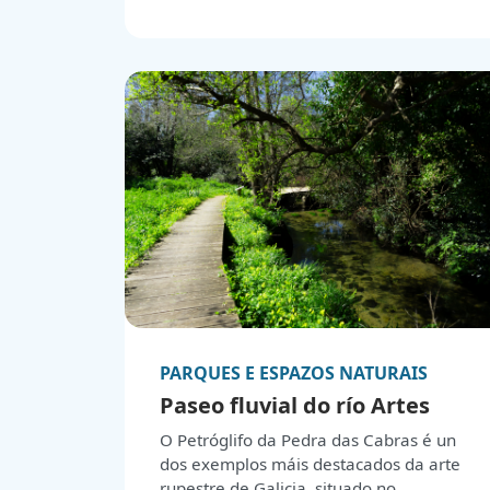
formas que evocan as ondas da costa
galega e as velas da embarcación
representada no escudo de Ribeira, é
obra do estudio de arquitectura Carbajal
en colaboración con VAUMM
Arquitectura e Urbanismo.
PARQUES E ESPAZOS NATURAIS
Paseo fluvial do río Artes
O Petróglifo da Pedra das Cabras é un
dos exemplos máis destacados da arte
rupestre de Galicia, situado no