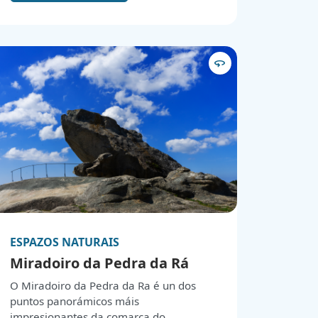
valioso ecosistema e paisaxes
singulares. Este complexo natural,
situado no municipio de Ribeira, abarca
máis de 1.000 hectáreas de terreos que
360
inclúen unha duna móbil, a máis grande
do nordés peninsular, así como dúas
lagoas (unha de auga doce e outra de
auga salgada), praias e unha costa de
espectacular beleza. A diversidade de
hábitats que alberga este parque
convérteo nun lugar privilexiado para a
conservación de especies tanto
terrestres como mariñas.
ESPAZOS NATURAIS
Miradoiro da Pedra da Rá
O Miradoiro da Pedra da Ra é un dos
puntos panorámicos máis
impresionantes da comarca do