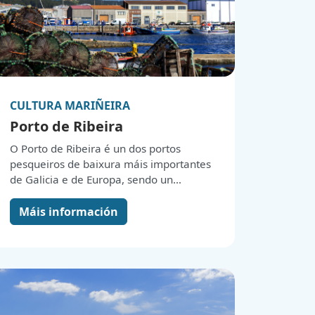
CULTURA MARIÑEIRA
Porto de Ribeira
O Porto de Ribeira é un dos portos
pesqueiros de baixura máis importantes
de Galicia e de Europa, sendo un
referente no sector pesqueiro a nivel
nacional e internacional. A súa
Máis información
localización estratéxica na ría de
Arousa, consolidouno como un centro
neurálxico da pesca e a
comercialización de produtos do mar,
desempeñando un papel esencial na
economía local. Este porto foi clave no