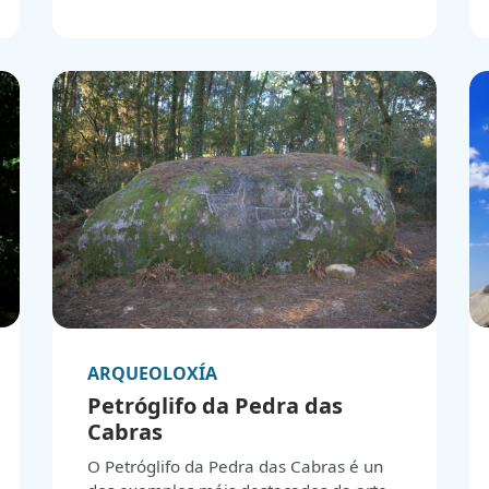
localidade galega. Ademais, está
situada preto do percorrido da ruta do
Camiño de Santiago desde Barbanza,
coñecida como "A Orixe", o que a
converte nun recurso clave para os
peregrinos e visitantes interesados
nesta histórica travesía.
ARQUEOLOXÍA
Petróglifo da Pedra das
Cabras
O Petróglifo da Pedra das Cabras é un
dos exemplos máis destacados da arte