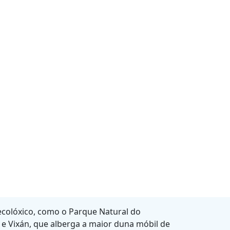
language
GL
A VIAXE
NÓS
EXPERIENCIAS
 do Barbanza, é un destino imprescindible
ura. Declarado de Interese Turístico, este
de paisaxes espectaculares, patrimonio
 ecolóxico, como o Parque Natural do
e Vixán, que alberga a maior duna móbil de