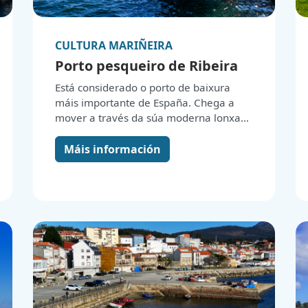
CULTURA MARIÑEIRA
Porto pesqueiro de Ribeira
Está considerado o porto de baixura
máis importante de España. Chega a
mover a través da súa moderna lonxa
máis de 40 millóns de quilos de capturas
ao ano. Ata o século XVII non tivo moito
Máis información
peso na rexión, pero a finais do XVIII era
xa un dos máis destacados peiraos
pesqueiros de Galicia.