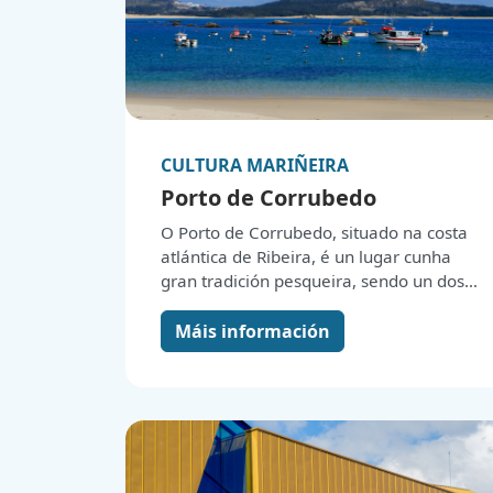
CULTURA MARIÑEIRA
Porto de Corrubedo
O Porto de Corrubedo, situado na costa
atlántica de Ribeira, é un lugar cunha
gran tradición pesqueira, sendo un dos
núcleos máis importantes da rexión. A
súa orixe remóntase ao século XIX,
Máis información
cando se iniciaron as primeiras obras de
infraestrutura portuaria, o que permitiu
un desenvolvemento comercial e
pesqueiro que perdurou ata hoxe. Ao
longo dos anos, o porto foi testemuña
dunha importante actividade pesqueira,