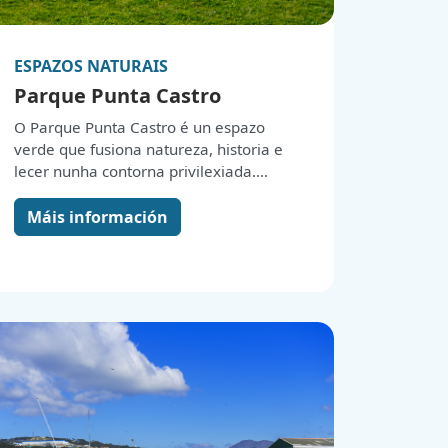
ESPAZOS NATURAIS
Parque Punta Castro
O Parque Punta Castro é un espazo
verde que fusiona natureza, historia e
lecer nunha contorna privilexiada.
Situado nunha zona elevada preto do
porto de Castiñeiras, ofrece
Máis información
espectaculares vistas panorámicas da
ría de Arousa e o océano Atlántico,
converténdoo nun lugar perfecto para a
relaxación e para gozar da paisaxe.