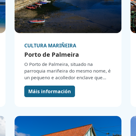
CULTURA MARIÑEIRA
Porto de Palmeira
O Porto de Palmeira, situado na
parroquia mariñeira do mesmo nome, é
un pequeno e acolledor enclave que
reflicte a estreita relación da vila co mar.
A súa historia está marcada pola
Máis información
actividade pesqueira e comercial,
especialmente a partir do século XVIII,
cando a localidade acentuou a súa
dependencia do mar co auxe da pesca e
a instalación de industrias auxiliares en
terra. Entre elas, destaca o que se