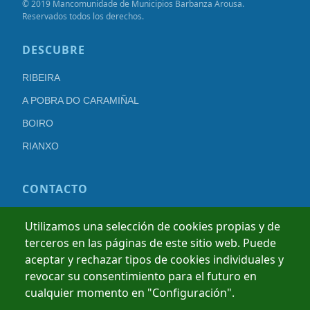
© 2019 Mancomunidade de Municipios Barbanza Arousa.
Reservados todos los derechos.
DESCUBRE
RIBEIRA
A POBRA DO CARAMIÑAL
BOIRO
RIANXO
CONTACTO
+34 981 845 236
Utilizamos una selección de cookies propias y de
terceros en las páginas de este sitio web. Puede
info@barbanzarousa.gal
aceptar y rechazar tipos de cookies individuales y
revocar su consentimiento para el futuro en
AVISO LEGAL
POLÍTICA DE PRIVACIDAD
POLÍTICA DE COOKIES
cualquier momento en "Configuración".