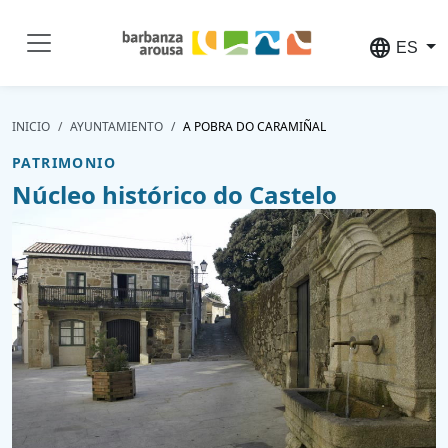
Pasar al contenido principal
language
ES
INICIO
AYUNTAMIENTO
A POBRA DO CARAMIÑAL
PATRIMONIO
Núcleo histórico do Castelo