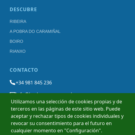
DESCUBRE
RIBEIRA
A POBRA DO CARAMIÑAL
BOIRO
RIANXO
CONTACTO
+34 981 845 236
info@barbanzarousa.gal
Utilizamos una selección de cookies propias y de
terceros en las páginas de este sitio web. Puede
AVISO LEGAL
POLÍTICA DE PRIVACIDAD
POLÍTICA DE COOKIES
aceptar y rechazar tipos de cookies individuales y
revocar su consentimiento para el futuro en
cualquier momento en "Configuración".