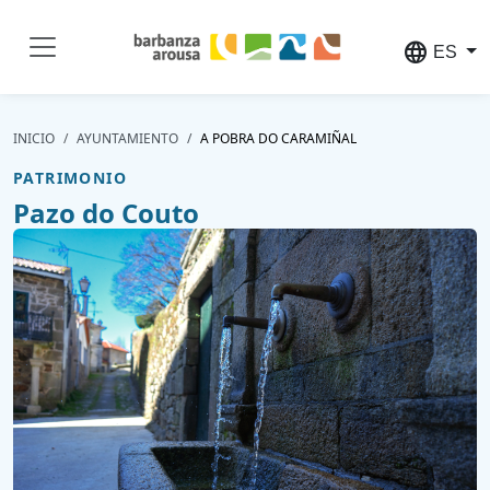
Pasar al contenido principal
language
ES
INICIO
AYUNTAMIENTO
A POBRA DO CARAMIÑAL
PATRIMONIO
Pazo do Couto