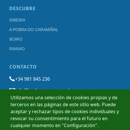
DESCUBRE
RIBEIRA
A POBRA DO CARAMIÑAL
BOIRO
RIANXO
CONTACTO
+34 981 845 236
info@barbanzarousa.gal
Utilizamos una selección de cookies propias y de
terceros en las páginas de este sitio web. Puede
AVISO LEGAL
POLÍTICA DE PRIVACIDAD
POLÍTICA DE COOKIES
aceptar y rechazar tipos de cookies individuales y
revocar su consentimiento para el futuro en
cualquier momento en "Configuración".