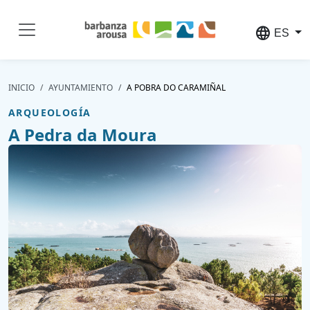
Pasar al contenido principal
language
ES
INICIO
AYUNTAMIENTO
A POBRA DO CARAMIÑAL
ARQUEOLOGÍA
A Pedra da Moura