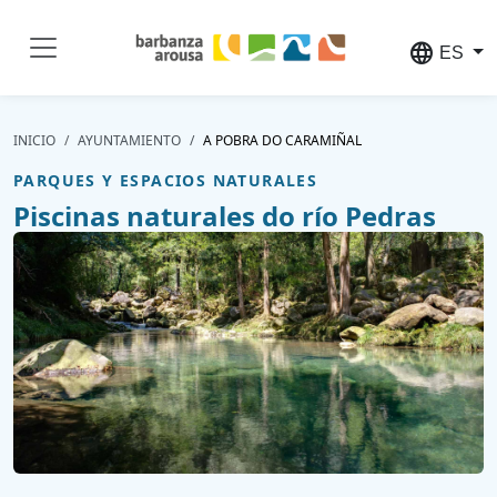
Pasar al contenido principal
language
ES
INICIO
AYUNTAMIENTO
A POBRA DO CARAMIÑAL
PARQUES Y ESPACIOS NATURALES
Piscinas naturales do río Pedras